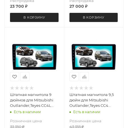
Распродажа
Распродажа
23 700
₽
27 000
₽
В КОРЗИНУ
В КОРЗИНУ
Штатная магнитола 9
Штатная магнитола 9,5
дюймов для Mitsubishi
дюйм для Mitsubishi
Outlander,Teyes CC4L
Outlander,Teyes CC4
DTS 3796-6879 Android 13
3796-6875 экран 2K
Есть в наличии
Есть в наличии
6+64 Gb
Android 13 6+64 Gb
Розничная цена
Розничная цена
33 350
₽
43 355
₽