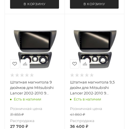
В КОРЗИНУ
В КОРЗИНУ
Штатная магнитола 9
Штатная магнитола 9,5
дюймов для Mitsubishi
дюйм для Mitsubishi
Lancer 2002-2010 9
Lancer 2002-2010 9
поколение с нижней
поколение с нижней
Есть в наличии
Есть в наличии
частью Teyes CC4L DTS
частью Teyes CC4 3347-
Розничная цена
Розничная цена
3347-6879 Android 13
6875 экран 2K Android 13
31 855
₽
41 860
₽
6+64 Gb
6+64 Gb
Распродажа
Распродажа
27 700
₽
36 400
₽