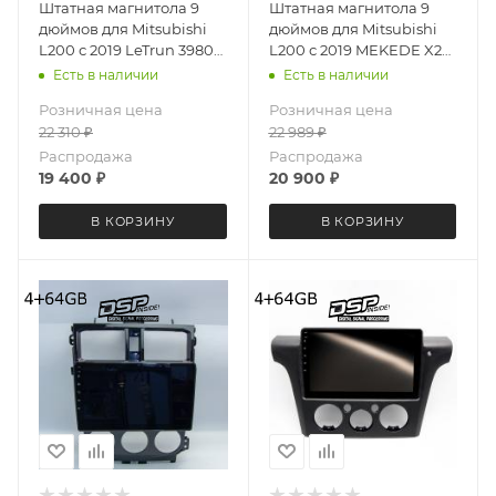
Штатная магнитола 9
Штатная магнитола 9
дюймов для Mitsubishi
дюймов для Mitsubishi
L200 с 2019 LeTrun 3980-
L200 с 2019 MEKEDE X20-
6494 Android 12 UIS8581A
W 3980-6829 Android 13
Есть в наличии
Есть в наличии
QLED 6+128 Gb
4+64 Gb 8 ядер Unisoc
Розничная цена
Розничная цена
9863A DSP
22 310
₽
22 989
₽
Распродажа
Распродажа
19 400
₽
20 900
₽
В КОРЗИНУ
В КОРЗИНУ