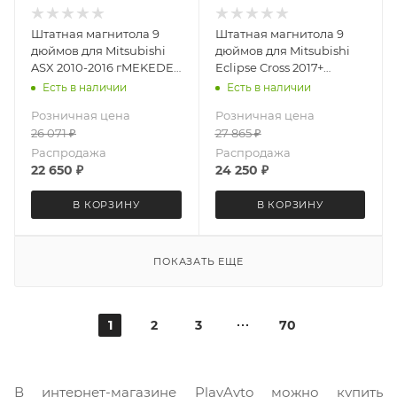
Штатная магнитола 9
Штатная магнитола 9
дюймов для Mitsubishi
дюймов для Mitsubishi
ASX 2010-2016 гMEKEDE
Eclipse Cross 2017+
X20-PRO 1884-6480
MEKEDE X20-PRO 3981-
Есть в наличии
Есть в наличии
(крутилки) Android 13
6480 (крутилки) Android
Розничная цена
Розничная цена
4+64 Gb 8 ядер
13 4+64 Gb 8 ядер
26 071
₽
27 865
₽
Распродажа
Распродажа
22 650
₽
24 250
₽
В КОРЗИНУ
В КОРЗИНУ
ПОКАЗАТЬ ЕЩЕ
1
2
3
70
В интернет-магазине PlayAvto можно купить