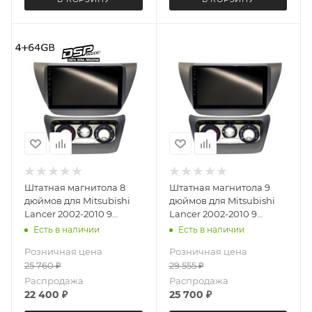
Штатная магнитола 8
Штатная магнитола 9
дюймов для Mitsubishi
дюймов для Mitsubishi
Lancer 2002-2010 9
Lancer 2002-2010 9
поколение с нижней
поколение с нижней
Есть в наличии
Есть в наличии
частью MEKEDE X20-
частью Teyes CC4L 3347-
Розничная цена
Розничная цена
PRO 3347-6481
6877 Android 13 4+64 Gb
25 760
₽
29 555
₽
(крутилки) Android 13
4+64 Gb 8 ядер
Распродажа
Распродажа
22 400
₽
25 700
₽