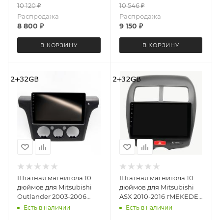
10 120
₽
10 546
₽
Распродажа
Распродажа
8 800
₽
9 150
₽
В КОРЗИНУ
В КОРЗИНУ
Штатная магнитола 10
Штатная магнитола 10
дюймов для Mitsubishi
дюймов для Mitsubishi
Outlander 2003-2006
ASX 2010-2016 гMEKEDE
Airtrek 2001-2005
M150S 1884-6199 Android
Есть в наличии
Есть в наличии
MEKEDE M150S 6028-
12 2+32 Gb