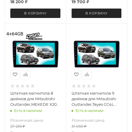
18 200
₽
19 700
₽
В КОРЗИНУ
В КОРЗИНУ
Штатная магнитола 8
Штатная магнитола 9
дюймов для Mitsubishi
дюймов для Mitsubishi
Outlander,MEKEDE X20-
Outlander,Teyes CC4L
PRO 3796-6481
3796-6877 Android 13
Есть в наличии
Есть в наличии
(крутилки) Android 13
4+64 Gb
Розничная цена
Розничная цена
4+64 Gb 8 ядер
27 255
₽
31 050
₽