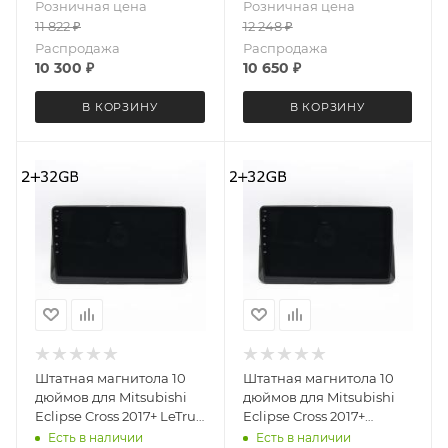
Розничная цена
Розничная цена
6199 Android 12 2+32 Gb
11 822
₽
12 248
₽
Распродажа
Распродажа
10 300
₽
10 650
₽
В КОРЗИНУ
В КОРЗИНУ
Штатная магнитола 10
Штатная магнитола 10
дюймов для Mitsubishi
дюймов для Mitsubishi
Eclipse Cross 2017+ LeTrun
Eclipse Cross 2017+
3981-6693 Android 12 MTK
MEKEDE M150S 3981-6199
Есть в наличии
Есть в наличии