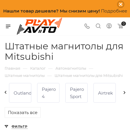
Нашли товар дешевле? Мы снизим цену!
Подробнее
0
Штатные магнитолы для
Mitsubishi
—
—
—
Главная
Каталог
Автомагнитолы
—
Штатные магнитолы
Штатные магнитолы для Mitsubishi
Pajero
Pajero
ro
Outlander
Airtrek
A
4
Sport
Показать все
ФИЛЬТР