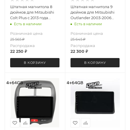
Штатная магнитола 8
Штатная магнитола 9
дюймов для Mitsubishi
дюймов для Mitsubishi
Colt Plus с 2013 года
Outlander 2003-2006
MEKEDE X20-PRO 5104-
Airtrek 2001-2005
Есть в наличии
Есть в наличии
6481 (крутилки) Android
MEKEDE X20-PRO 6028-
Розничная цена
Розничная цена
13 4+64 Gb 8 ядер
6480 (крутилки) Android
25 565
₽
25 645
₽
13 4+64 Gb 8 ядер
Распродажа
Распродажа
22 250
₽
22 300
₽
В КОРЗИНУ
В КОРЗИНУ