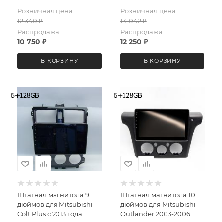
2+32 Gb IPS
Android 12 2+32 Gb
Розничная цена
Розничная цена
12 340
₽
14 042
₽
Распродажа
Распродажа
10 750
₽
12 250
₽
В КОРЗИНУ
В КОРЗИНУ
Штатная магнитола 9
Штатная магнитола 10
дюймов для Mitsubishi
дюймов для Mitsubishi
Colt Plus с 2013 года
Outlander 2003-2006