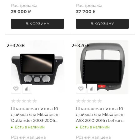
Распродажа
Распродажа
29 000
₽
37 700
₽
В КОРЗИНУ
В КОРЗИНУ
Штатная магнитола 10
Штатная магнитола 10
дюймов для Mitsubishi
дюймов для Mitsubishi
Outlander 2003-2006
ASX 2010-2016 гLeTrun
Airtrek 2001-2005 LeTrun
1884-6693 Android 12 MTK
Есть в наличии
Есть в наличии
6028-6693 Android 12 MTK
2+32 Gb IPS
Розничная цена
Розничная цена
2+32 Gb IPS