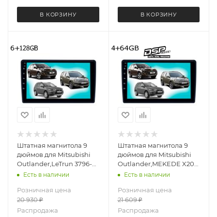
В КОРЗИНУ
В КОРЗИНУ
Штатная магнитола 9
Штатная магнитола 9
дюймов для Mitsubishi
дюймов для Mitsubishi
Outlander,LeTrun 3796-
Outlander,MEKEDE X20-
6494 Android 12 UIS8581A
W 3796-6829 Android 13
Есть в наличии
Есть в наличии
QLED 6+128 Gb
4+64 Gb 8 ядер Unisoc
Розничная цена
Розничная цена
9863A DSP
20 930
₽
21 609
₽
Распродажа
Распродажа