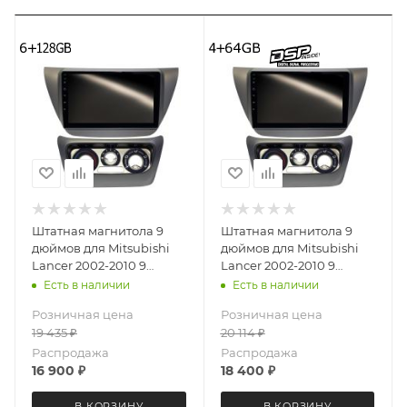
Штатная магнитола 9
Штатная магнитола 9
дюймов для Mitsubishi
дюймов для Mitsubishi
Lancer 2002-2010 9
Lancer 2002-2010 9
поколение с нижней
поколение с нижней
Есть в наличии
Есть в наличии
частью LeTrun 3347-6494
частью MEKEDE X20-W
Розничная цена
Розничная цена
Android 12 UIS8581A
3347-6829 Android 13
19 435
₽
20 114
₽
QLED 6+128 Gb
4+64 Gb 8 ядер Unisoc
9863A DSP
Распродажа
Распродажа
16 900
₽
18 400
₽
В КОРЗИНУ
В КОРЗИНУ