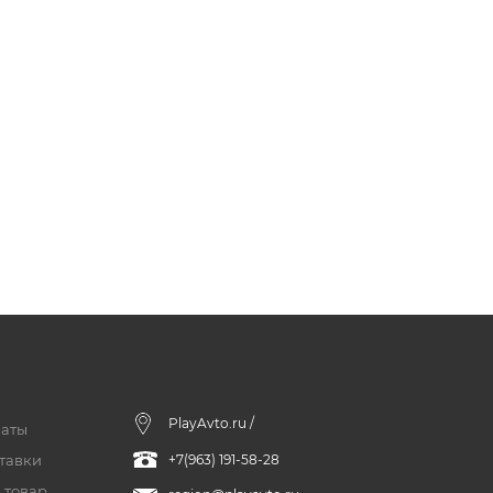
PlayAvto.ru /
латы
тавки
+7(963) 191-58-28
 товар