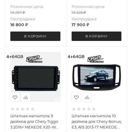
QLED 6+128 Gb
Android 13 4+64 Gb 8
Розничная цена
Розничная цена
ядер Unisoc 9863A DSP
19 297
₽
19 528
₽
Распродажа
Распродажа
16 800
₽
17 900
₽
В КОРЗИНУ
В КОРЗИНУ
Штатная магнитола 9
Штатная магнитола 10
дюймов для Chery Tiggo
дюймов для Сhery Bonus,
3 2016+ MEKEDE X20-W
E3, A19 2013-17 MEKEDE