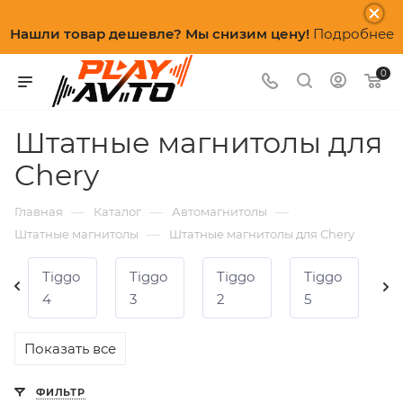
Нашли товар дешевле? Мы снизим цену!
Подробнее
0
Штатные магнитолы для
Chery
—
—
—
Главная
Каталог
Автомагнитолы
—
Штатные магнитолы
Штатные магнитолы для Chery
Tiggo
Tiggo
Tiggo
Tiggo
T
4
3
2
5
7
Показать все
ФИЛЬТР