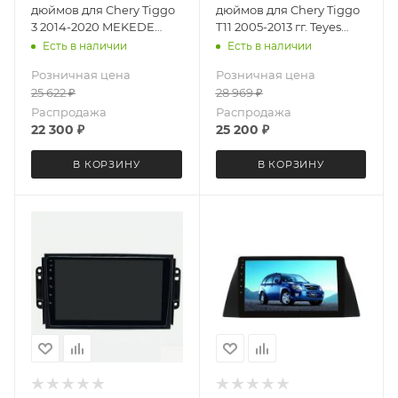
дюймов для Chery Tiggo
дюймов для Chery Tiggo
3 2014-2020 MEKEDE
T11 2005-2013 гг. Teyes
X20-PRO 4024-6480
CC4L 3990-6877 Android
Есть в наличии
Есть в наличии
(крутилки) Android 13
13 4+64 Gb
Розничная цена
Розничная цена
4+64 Gb 8 ядер
25 622
₽
28 969
₽
Распродажа
Распродажа
22 300
₽
25 200
₽
В КОРЗИНУ
В КОРЗИНУ