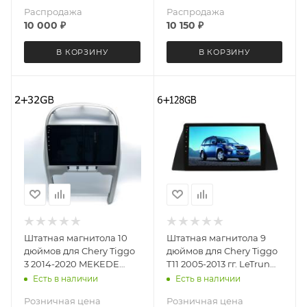
Распродажа
Распродажа
10 000
₽
10 150
₽
В КОРЗИНУ
В КОРЗИНУ
Штатная магнитола 10
Штатная магнитола 9
дюймов для Chery Tiggo
дюймов для Chery Tiggo
3 2014-2020 MEKEDE
T11 2005-2013 гг. LeTrun
M150S 4024-6199 Android
3990-6494 Android 12
Есть в наличии
Есть в наличии
12 2+32 Gb
UIS8581A QLED 6+128 Gb
Розничная цена
Розничная цена