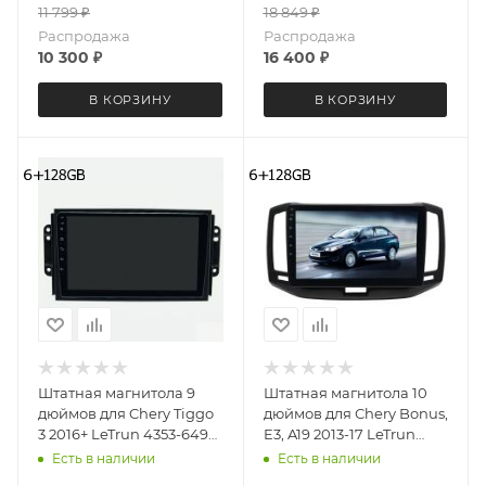
11 799
₽
18 849
₽
Распродажа
Распродажа
10 300
₽
16 400
₽
В КОРЗИНУ
В КОРЗИНУ
Штатная магнитола 9
Штатная магнитола 10
дюймов для Chery Tiggo
дюймов для Сhery Bonus,
3 2016+ LeTrun 4353-6494
E3, A19 2013-17 LeTrun
Android 12 UIS8581A
4028-6493 Android 12
Есть в наличии
Есть в наличии
QLED 6+128 Gb
UIS8581А QLED 6+128 Gb