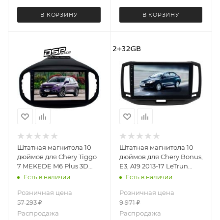
В КОРЗИНУ
В КОРЗИНУ
Штатная магнитола 10
Штатная магнитола 10
дюймов для Chery Tiggo
дюймов для Сhery Bonus,
7 MEKEDE M6 Plus 3D
E3, A19 2013-17 LeTrun
4401-5706 экран 2K
4028-6693 Android 12
Есть в наличии
Есть в наличии
Android 13 8+256 Gb
MTK 2+32 Gb IPS
Розничная цена
Розничная цена
57 293
₽
9 971
₽
Распродажа
Распродажа