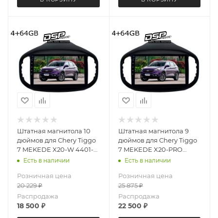
Штатная магнитола 10
Штатная магнитола 9
дюймов для Chery Tiggo
дюймов для Chery Tiggo
7 MEKEDE X20-W 4401-
7 MEKEDE X20-PRO
6828 Android 13 4+64 Gb
4401-6480 (крутилки)
Есть в наличии
Есть в наличии
8 ядер Unisoc 9863A DSP
Android 13 4+64 Gb 8
Розничная цена
Розничная цена
ядер
20 229
₽
25 875
₽
Распродажа
Распродажа
18 500
₽
22 500
₽