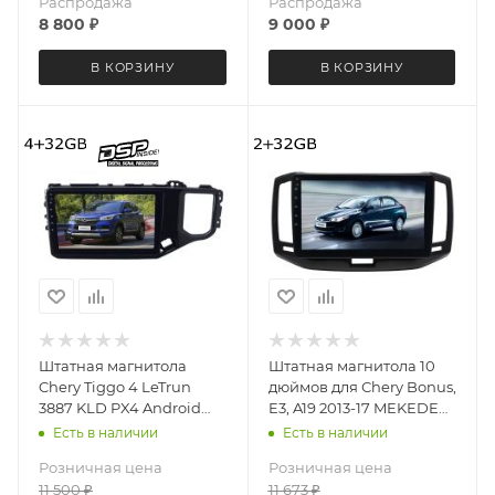
Распродажа
Распродажа
8 800
₽
9 000
₽
В КОРЗИНУ
В КОРЗИНУ
Штатная магнитола
Штатная магнитола 10
Chery Tiggo 4 LeTrun
дюймов для Сhery Bonus,
3887 KLD PX4 Android
E3, A19 2013-17 MEKEDE
10.x 4+32 Gb DSP
M150S 4028-6199 Android
Есть в наличии
Есть в наличии
12 2+32 Gb
Розничная цена
Розничная цена
11 500
₽
11 673
₽