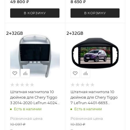
49 800
₽
8 650
₽
В КОРЗИНУ
В КОРЗИНУ
Штатная магнитола 10
Штатная магнитола 10
дюймов для Chery Tiggo
дюймов для Chery Tiggo
3 2014-2020 LeTrun 4024-
7 LeTrun 4401-6693
6693 Android 12 MTK 2+32
Android 12 MTK 2+32 Gb
Есть в наличии
Есть в наличии
Gb IPS
IPS
Розничная цена
Розничная цена
10 097
₽
10 350
₽