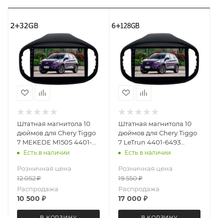
Штатная магнитола 10
Штатная магнитола 10
дюймов для Chery Tiggo
дюймов для Chery Tiggo
7 MEKEDE M150S 4401-
7 LeTrun 4401-6493
6199 Android 12 2+32 Gb
Android 12 UIS8581А
Есть в наличии
Есть в наличии
QLED 6+128 Gb
Розничная цена
Розничная цена
12 052
₽
19 550
₽
Распродажа
Распродажа
10 500
₽
17 000
₽
В КОРЗИНУ
В КОРЗИНУ