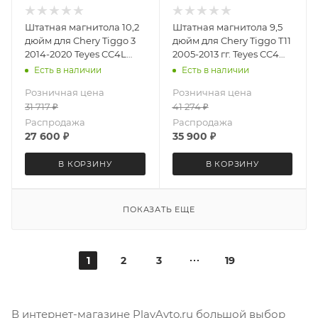
Штатная магнитола 10,2
Штатная магнитола 9,5
дюйм для Chery Tiggo 3
дюйм для Chery Tiggo T11
2014-2020 Teyes CC4L
2005-2013 гг. Teyes CC4
DTS Audio 4024-6878
3990-6875 экран 2K
Есть в наличии
Есть в наличии
Android 13 6+64 Gb
Android 13 6+64 Gb
Розничная цена
Розничная цена
31 717
₽
41 274
₽
Распродажа
Распродажа
27 600
₽
35 900
₽
В КОРЗИНУ
В КОРЗИНУ
ПОКАЗАТЬ ЕЩЕ
1
2
3
19
В интернет-магазине PlayAvto.ru большой выбор