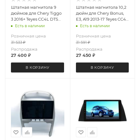
Штатная магнитола 9
Штатная магнитола 10,2
дюймов для Chery Tiggo
дюйм для Сhery Bonus,
3 2016+ Teyes CC4L DTS
E3, A19 2013-17 Teyes CC4L
4353-6879 Android 13
DTS Audio 4028-6878
Есть в наличии
Есть в наличии
6+64 Gb
Android 13 6+64 Gb
Розничная цена
Розничная цена
31 533
₽
31 591
₽
Распродажа
Распродажа
27 400
₽
27 450
₽
В КОРЗИНУ
В КОРЗИНУ