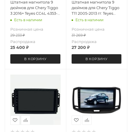
Штатная магнитола 9
Штатная магнитола 9
дюймов для Chery Tiggo
дюймов для Chery Tiggo
3 2016+ Teyes CC4L 4353-
T11 2005-2013 гг. Teyes
6877 Android 13 4+64 Gb
CC4L DTS 3990-6879
Есть в наличии
Есть в наличии
Android 13 6+64 Gb
Розничная цена
Розничная цена
29 233
₽
31 269
₽
Распродажа
Распродажа
25 400
₽
27 200
₽
В КОРЗИНУ
В КОРЗИНУ