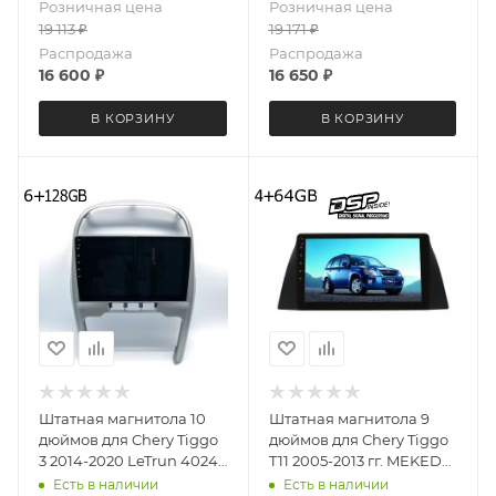
Розничная цена
Розничная цена
19 113
₽
19 171
₽
Распродажа
Распродажа
16 600
₽
16 650
₽
В КОРЗИНУ
В КОРЗИНУ
Штатная магнитола 10
Штатная магнитола 9
дюймов для Chery Tiggo
дюймов для Chery Tiggo
3 2014-2020 LeTrun 4024-
T11 2005-2013 гг. MEKEDE
6493 Android 12 UIS8581А
X20-W 3990-6829
Есть в наличии
Есть в наличии