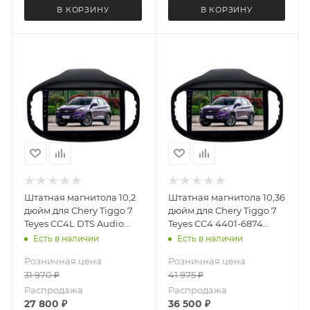
В КОРЗИНУ
В КОРЗИНУ
Штатная магнитола 10,2
Штатная магнитола 10,36
дюйм для Chery Tiggo 7
дюйм для Chery Tiggo 7
Teyes CC4L DTS Audio
Teyes CC4 4401-6874
4401-6878 Android 13
экран 2K Android 13 6+64
Есть в наличии
Есть в наличии
6+64 Gb
Gb
Розничная цена
Розничная цена
31 970
₽
41 975
₽
Распродажа
Распродажа
27 800
₽
36 500
₽