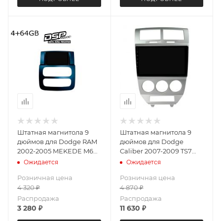
Штатная магнитола 9
Штатная магнитола 9
дюймов для Dodge RAM
дюймов для Dodge
2002-2005 MEKEDE M6
Caliber 2007-2009 TS7
Pro 5998-5683 Android 13
LeTrun 5997-6201 Android
Ожидается
Ожидается
4+64 Gb
12 2+32 Gb
Розничная цена
Розничная цена
4 320
₽
4 870
₽
Распродажа
Распродажа
3 280
₽
11 630
₽