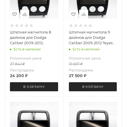
Штатная магнитола 8
Штатная магнитола 9
дюймов для Dodge
дюймов для Dodge
Caliber 2009-2012
Caliber 2009-2012 Teyes
MEKEDE X20-PRO 4317-
CC4L 4317-6877 Android
Есть в наличии
Есть в наличии
6481 (крутилки) Android
13 4+64 Gb
Розничная цена
Розничная цена
13 4+64 Gb 8 ядер
27 842
₽
31 637
₽
Распродажа
Распродажа
24 200
₽
27 500
₽
В КОРЗИНУ
В КОРЗИНУ