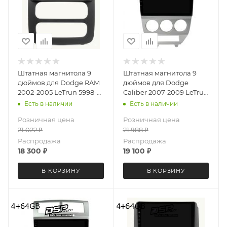
Штатная магнитола 9
Штатная магнитола 9
дюймов для Dodge RAM
дюймов для Dodge
2002-2005 LeTrun 5998-
Caliber 2007-2009 LeTrun
6494 Android 12 UIS8581А
5997-6494 Android 12
Есть в наличии
Есть в наличии
QLED 6+128 Gb
UIS8581А QLED 6+128 Gb
Розничная цена
Розничная цена
21 022
₽
21 988
₽
Распродажа
Распродажа
18 300
₽
19 100
₽
В КОРЗИНУ
В КОРЗИНУ