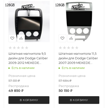
Штатная магнитола 9,5
Штатная магнитола 11,5
дюйм для Dodge Caliber
дюйм для Dodge Caliber
2009-2012 MEKEDE
2007-2009 MEKEDE
DUDU OS 7 версия 4317-
DUDU OS 7 версия 5997-
Есть в наличии
Есть в наличии
6694 экран 2K Android 13
6711 экран 2K Android 13
Розничная цена
Розничная цена
8+128 Gb круговой обзор
8+128 Gb круговой обзор
57 351
₽
57 684
₽
360
360
Распродажа
Распродажа
49 850
₽
50 150
₽
В КОРЗИНУ
В КОРЗИНУ