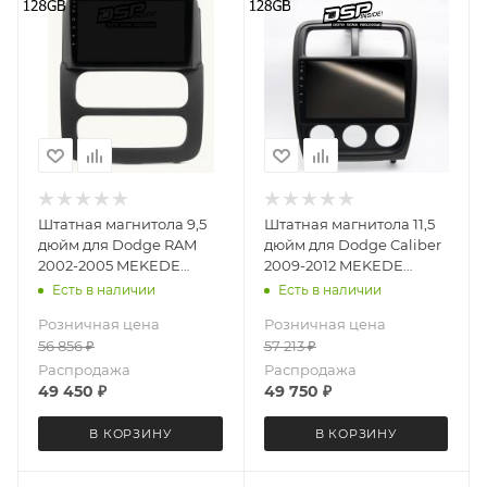
Штатная магнитола 9,5
Штатная магнитола 11,5
дюйм для Dodge RAM
дюйм для Dodge Caliber
2002-2005 MEKEDE
2009-2012 MEKEDE
DUDU OS 7 версия 5998-
DUDU OS 7 версия 4317-
Есть в наличии
Есть в наличии
6694 экран 2K Android 13
6711 экран 2K Android 13
Розничная цена
Розничная цена
8+128 Gb круговой обзор
8+128 Gb круговой обзор
56 856
₽
57 213
₽
360
360
Распродажа
Распродажа
49 450
₽
49 750
₽
В КОРЗИНУ
В КОРЗИНУ