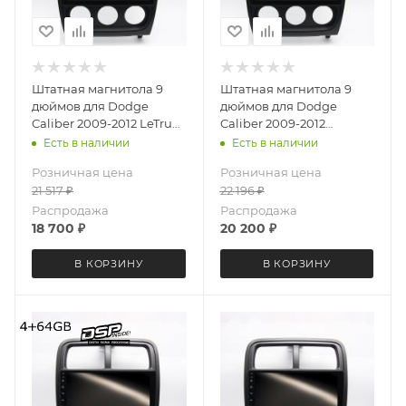
Штатная магнитола 9
Штатная магнитола 9
дюймов для Dodge
дюймов для Dodge
Caliber 2009-2012 LeTrun
Caliber 2009-2012
4317-6494 Android 12
MEKEDE X20-W 4317-
Есть в наличии
Есть в наличии
UIS8581А QLED 6+128 Gb
6829 Android 13 4+64 Gb
Розничная цена
Розничная цена
8 ядер Unisoc 9863A DSP
21 517
₽
22 196
₽
Распродажа
Распродажа
18 700
₽
20 200
₽
В КОРЗИНУ
В КОРЗИНУ