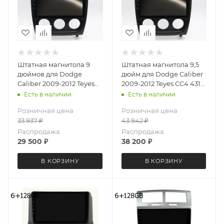
Штатная магнитола 9
Штатная магнитола 9,5
дюймов для Dodge
дюйм для Dodge Caliber
Caliber 2009-2012 Teyes
2009-2012 Teyes CC4 4317-
CC4L 4317-6879 Android
6875 экран 2K Android 13
Есть в наличии
Есть в наличии
13 6+64 Gb
6+64 Gb
Розничная цена
Розничная цена
33 937
₽
43 942
₽
Распродажа
Распродажа
29 500
₽
38 200
₽
В КОРЗИНУ
В КОРЗИНУ