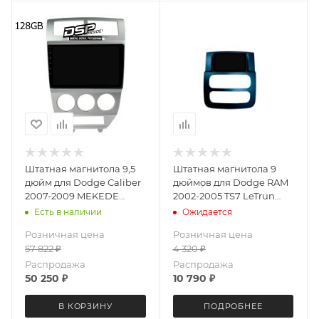
Штатная магнитола 9,5
Штатная магнитола 9
дюйм для Dodge Caliber
дюймов для Dodge RAM
2007-2009 MEKEDE
2002-2005 TS7 LeTrun
DUDU OS 7 версия 5997-
5998-6201 Android 12 2+32
Есть в наличии
Ожидается
6694 экран 2K Android 13
Gb
Розничная цена
Розничная цена
8+128 Gb круговой обзор
57 822
₽
4 320
₽
360
Распродажа
Распродажа
50 250
₽
10 790
₽
В КОРЗИНУ
ПОДРОБНЕЕ