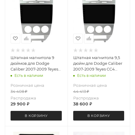
Штатная магнитола 9
Штатная магнитола 9,5
дюймов для Dodge
дюйм для Dodge Caliber
Caliber 2007-2009 Teyes
2007-2009 Teyes CC4
CC4L 5997-6879 Android
5997-6875 экран 2K
Есть в наличии
Есть в наличии
13 6+64 Gb
Android 13 6+64 Gb
Розничная цена
Розничная цена
34 408
₽
44 413
₽
Распродажа
Распродажа
29 900
₽
38 600
₽
В КОРЗИНУ
В КОРЗИНУ