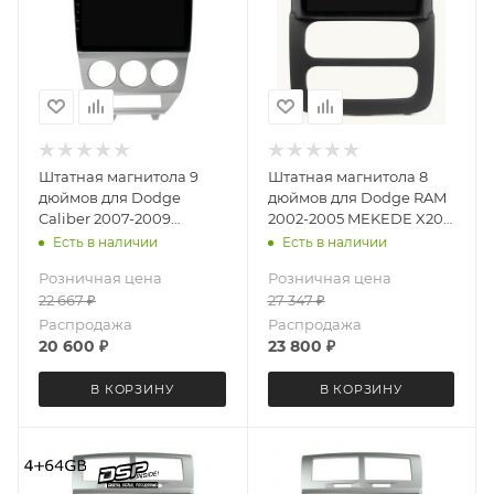
Штатная магнитола 9
Штатная магнитола 8
дюймов для Dodge
дюймов для Dodge RAM
Caliber 2007-2009
2002-2005 MEKEDE X20-
MEKEDE X20-W 5997-
PRO 5998-6481
Есть в наличии
Есть в наличии
6829 Android 13 4+64 Gb
(крутилки) Android 13
Розничная цена
Розничная цена
8 ядер Unisoc 9863A DSP
4+64 Gb 8 ядер
22 667
₽
27 347
₽
Распродажа
Распродажа
20 600
₽
23 800
₽
В КОРЗИНУ
В КОРЗИНУ