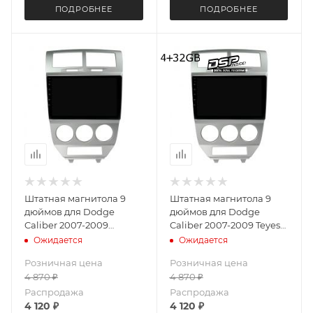
ПОДРОБНЕЕ
ПОДРОБНЕЕ
Штатная магнитола 9
Штатная магнитола 9
дюймов для Dodge
дюймов для Dodge
Caliber 2007-2009
Caliber 2007-2009 Teyes
MEKEDE M7 PLUS 5997-
CC3L 5997-6059 4+32G
Ожидается
Ожидается
6152 экран 2K Android 13
Розничная цена
Розничная цена
12+256 Gb
4 870
₽
4 870
₽
Распродажа
Распродажа
4 120
₽
4 120
₽