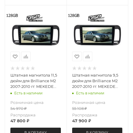
Штатная магнитола 11,5
Штатная магнитола 9,5
дюйм для Brilliance M2
дюйм для Brilliance M2
2007-2010 гг. MEKEDE
2007-2010 гг. MEKEDE
DUDU OS 7 версия 4092-
DUDU OS 7 версия 4092-
Есть в наличии
Есть в наличии
6711 экран 2K Android 13
6694 экран 2K Android 13
Розничная цена
Розничная цена
8+128 Gb круговой обзор
8+128 Gb круговой обзор
54 970
₽
55 108
₽
360
360
Распродажа
Распродажа
47 800
₽
47 900
₽
В КОРЗИНУ
В КОРЗИНУ