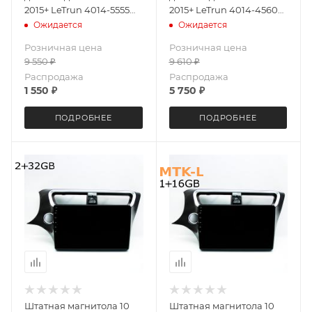
2015+ LeTrun 4014-5555
2015+ LeTrun 4014-4560
XY Android 8 MTK-L 1+16
XY Android 10 MTK-L 2+16
Ожидается
Ожидается
Gb ++
Gb IPS
Розничная цена
Розничная цена
9 550
₽
9 610
₽
Распродажа
Распродажа
1 550
₽
5 750
₽
ПОДРОБНЕЕ
ПОДРОБНЕЕ
Штатная магнитола 10
Штатная магнитола 10