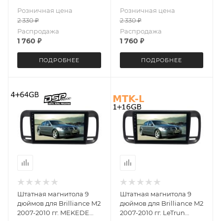
8227L 2+32 Gb IPS ++
8227L 1+16 Gb IPS ++
Розничная цена
Розничная цена
2 330
₽
2 330
₽
Распродажа
Распродажа
1 760
₽
1 760
₽
ПОДРОБНЕЕ
ПОДРОБНЕЕ
Штатная магнитола 9
Штатная магнитола 9
дюймов для Brilliance M2
дюймов для Brilliance M2
2007-2010 гг. MEKEDE
2007-2010 гг. LeTrun