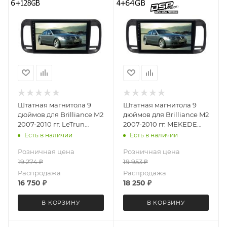
Штатная магнитола 9
Штатная магнитола 9
дюймов для Brilliance M2
дюймов для Brilliance M2
2007-2010 гг. LeTrun
2007-2010 гг. MEKEDE
4092-6494 Android 12
X20-W 4092-6829
Есть в наличии
Есть в наличии
UIS8581A QLED 6+128 Gb
Android 13 4+64 Gb 8
Розничная цена
Розничная цена
ядер Unisoc 9863A DSP
19 274
₽
19 953
₽
Распродажа
Распродажа
16 750
₽
18 250
₽
В КОРЗИНУ
В КОРЗИНУ