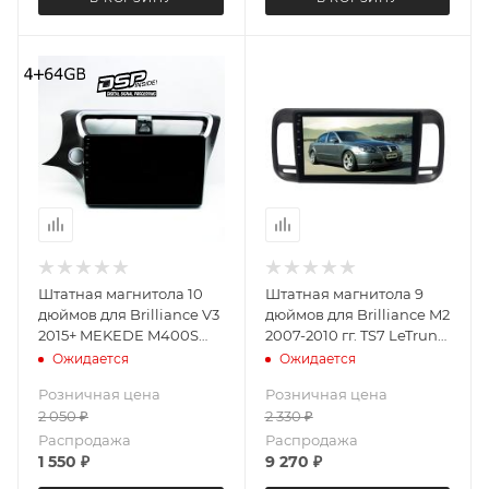
Штатная магнитола 10
Штатная магнитола 9
дюймов для Brilliance V3
дюймов для Brilliance M2
2015+ MEKEDE M400S
2007-2010 гг. TS7 LeTrun
4014-4908 Android 13
4092-6201 Android 12 2+32
Ожидается
Ожидается
4+64 Gb 8 ядер Unisoc
Gb
Розничная цена
Розничная цена
9863 DSP
2 050
₽
2 330
₽
Распродажа
Распродажа
1 550
₽
9 270
₽