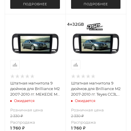
ПОДРОБНЕЕ
ПОДРОБНЕЕ
Штатная магнитола 9
Штатная магнитола 9
дюймов для Brilliance M2
дюймов для Brilliance M2
2007-2010 гг. MEKEDE M7
2007-2010 гг. Teyes CC3L
PLUS 4092-6152 экран 2K
4092-6059 4+32G
Ожидается
Ожидается
Android 13 12+256 Gb
Розничная цена
Розничная цена
2 330
₽
2 330
₽
Распродажа
Распродажа
1 760
₽
1 760
₽