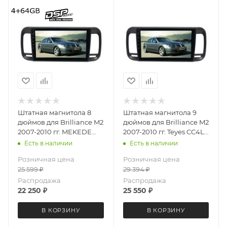
Штатная магнитола 8
Штатная магнитола 9
дюймов для Brilliance M2
дюймов для Brilliance M2
2007-2010 гг. MEKEDE
2007-2010 гг. Teyes CC4L
X20-PRO 4092-6481
4092-6877 Android 13
Есть в наличии
Есть в наличии
(крутилки) Android 13
4+64 Gb
Розничная цена
Розничная цена
4+64 Gb 8 ядер
25 599
₽
29 394
₽
Распродажа
Распродажа
22 250
₽
25 550
₽
В КОРЗИНУ
В КОРЗИНУ