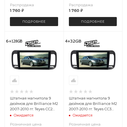
Распродажа
Распродажа
1 760
₽
1 760
₽
ПОДРОБНЕЕ
ПОДРОБНЕЕ
Штатная магнитола 9
Штатная магнитола 9
дюймов для Brilliance M2
дюймов для Brilliance M2
2007-2010 гг. Teyes CC2
2007-2010 гг. Teyes CC3
PLUS 4092-5576 6+128G
4092-5574 4+32G
Ожидается
Ожидается
Розничная цена
Розничная цена