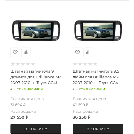
Штатная магнитола 9
Штатная магнитола 9,5
дюймов для Brilliance M2
дюйм для Brilliance M2
2007-2010 гг. Teyes CC4L
2007-2010 гг. Teyes CC4
DTS 4092-6879 Android 13
4092-6875 экран 2K
Есть в наличии
Есть в наличии
6+64 Gb
Android 13 6+64 Gb
Розничная цена
Розничная цена
31 694
₽
41 699
₽
Распродажа
Распродажа
27 550
₽
36 250
₽
В КОРЗИНУ
В КОРЗИНУ