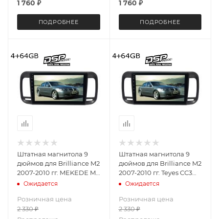
1 760
₽
1 760
₽
ПОДРОБНЕЕ
ПОДРОБНЕЕ
Штатная магнитола 9
Штатная магнитола 9
дюймов для Brilliance M2
дюймов для Brilliance M2
2007-2010 гг. MEKEDE M6
2007-2010 гг. Teyes CC3
Pro 4092-5683 Android 13
4092-5602 2K экран
Ожидается
Ожидается
4+64 Gb
4+64G
Розничная цена
Розничная цена
2 330
₽
2 330
₽