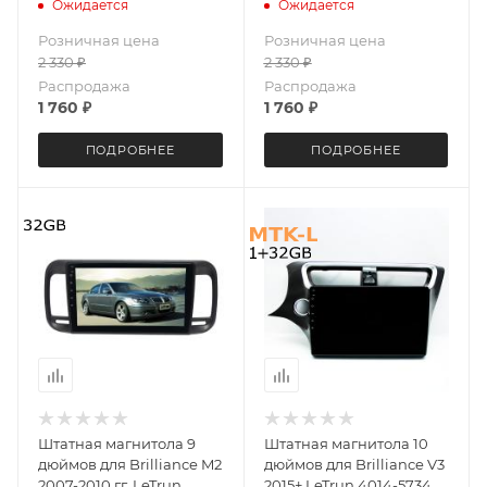
4092-4659 Android 10
4092-5433 JAC Android 8
Ожидается
Ожидается
4+64 8 ядер Unisoc 7862
MTK-L 1+16 Gb
Розничная цена
Розничная цена
DSP
2 330
₽
2 330
₽
Распродажа
Распродажа
1 760
₽
1 760
₽
ПОДРОБНЕЕ
ПОДРОБНЕЕ
Штатная магнитола 9
Штатная магнитола 10
дюймов для Brilliance M2
дюймов для Brilliance V3
2007-2010 гг. LeTrun
2015+ LeTrun 4014-5734