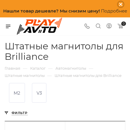
Нашли товар дешевле? Мы снизим цену!
Подробнее
0
Штатные магнитолы для
Brilliance
—
—
—
Главная
Каталог
Автомагнитолы
—
Штатные магнитолы
Штатные магнитолы для Brilliance
M2
V3
ФИЛЬТР