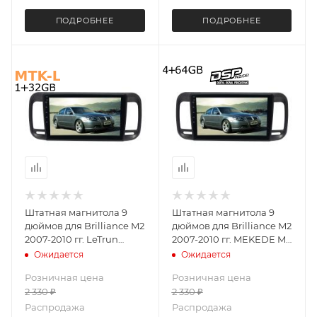
ПОДРОБНЕЕ
ПОДРОБНЕЕ
Штатная магнитола 9
Штатная магнитола 9
дюймов для Brilliance M2
дюймов для Brilliance M2
2007-2010 гг. LeTrun
2007-2010 гг. MEKEDE M6
4092-5735 XY Android 8
PLUS 4092-5701 экран 2K
Ожидается
Ожидается
8227L 1+32 Gb IPS ++
Android 13 4+64 Gb
Розничная цена
Розничная цена
2 330
₽
2 330
₽
Распродажа
Распродажа