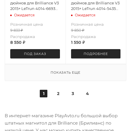
дюймов для Brilliance V3
дюймов для Brilliance V3
2015+ LeTrun 4014-6693
2015+ LeTrun 4014-5435
Android 12 MTK 2+32 Gb
JAC Android 8 MTK-L 1+16
Ожидается
Ожидается
IPS
Gb
Розничная цена
Розничная цена
9 833
₽
9 850
₽
Распродажа
Распродажа
8 550
₽
1 550
₽
ПОД ЗАКАЗ
ПОДРОБНЕЕ
ПОКАЗАТЬ ЕЩЕ
1
2
3
4
В интернет-магазине PlayAvto.ru большой выбор
штатных магнитол для Brilliance (Брилианс) по
низкой цене. У нас можно купить качественное