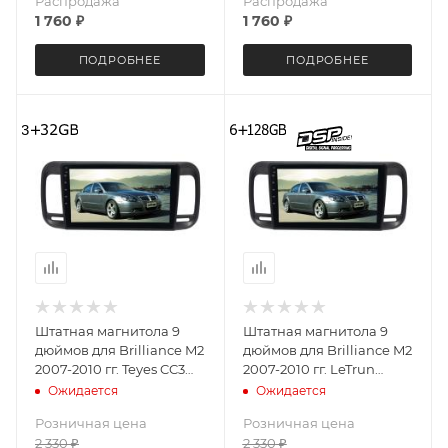
Распродажа
Распродажа
1 760
₽
1 760
₽
ПОДРОБНЕЕ
ПОДРОБНЕЕ
Штатная магнитола 9
Штатная магнитола 9
дюймов для Brilliance M2
дюймов для Brilliance M2
2007-2010 гг. Teyes CC3
2007-2010 гг. LeTrun
4092-5601 2K экран
4092-5557 IN Android 10
Ожидается
Ожидается
3+32G
6+128 Gb Unisoc 7862 (S) 8
Розничная цена
Розничная цена
ядер DSP
2 330
₽
2 330
₽