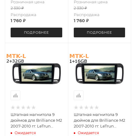
Розничная цена
Розничная цена
2 330
₽
2 330
₽
Распродажа
Распродажа
1 760
₽
1 760
₽
ПОДРОБНЕЕ
ПОДРОБНЕЕ
Штатная магнитола 9
Штатная магнитола 9
дюймов для Brilliance M2
дюймов для Brilliance M2
2007-2010 гг. LeTrun
2007-2010 гг. LeTrun
4092-5561 XY Android 10
4092-5560 XY Android 9.x
Ожидается
Ожидается