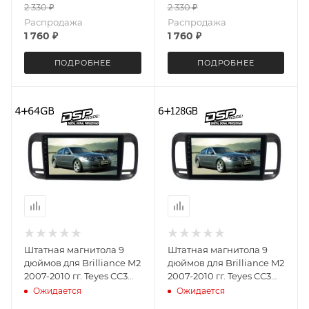
2 330
₽
2 330
₽
Распродажа
Распродажа
1 760
₽
1 760
₽
ПОДРОБНЕЕ
ПОДРОБНЕЕ
Штатная магнитола 9
Штатная магнитола 9
дюймов для Brilliance M2
дюймов для Brilliance M2
2007-2010 гг. Teyes CC3
2007-2010 гг. Teyes CC3
4092-5572 4+64G
4092-5570 6+128 Gb
Ожидается
Ожидается